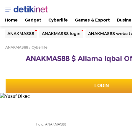
Home
Gadget
Cyberlife
Games & Esport
Busine
Yang sedang ramai dicari
ANAKMAS88
ANAKMAS88 login
ANAKMAS88 websit
Loading...
ANAKMAS88
Cyberlife
Terakhir yang dicari
ANAKMAS88 $ Allama Iqbal Offi
Loading...
LOGIN
Foto: ANAKMAS88