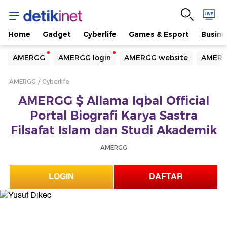
Home
Gadget
Cyberlife
Games & Esport
Busine
Yang sedang ramai dicari
AMERGG
AMERGG login
AMERGG website
AMERG
Loading...
AMERGG
Cyberlife
Terakhir yang dicari
AMERGG $ Allama Iqbal Official
Loading...
Portal Biografi Karya Sastra
Filsafat Islam dan Studi Akademik
AMERGG
LOGIN
DAFTAR