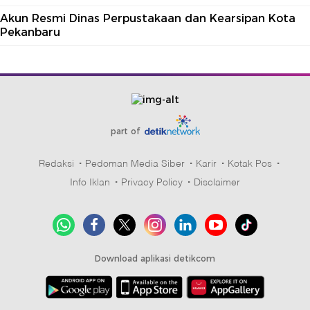
Akun Resmi Dinas Perpustakaan dan Kearsipan Kota
Pekanbaru
part of
Redaksi
Pedoman Media Siber
Karir
Kotak Pos
Info Iklan
Privacy Policy
Disclaimer
Download aplikasi detikcom