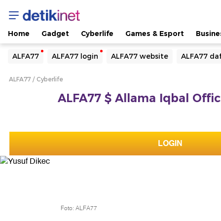
Home
Gadget
Cyberlife
Games & Esport
Busine
Yang sedang ramai dicari
ALFA77
ALFA77 login
ALFA77 website
ALFA77 daf
Loading...
ALFA77
Cyberlife
Terakhir yang dicari
ALFA77 $ Allama Iqbal Offic
Loading...
LOGIN
Foto: ALFA77