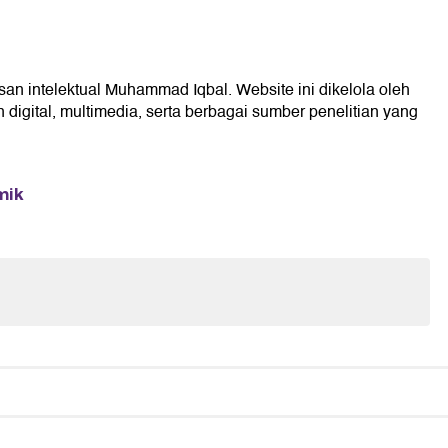
san intelektual Muhammad Iqbal. Website ini dikelola oleh
digital, multimedia, serta berbagai sumber penelitian yang
mik