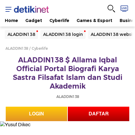
Home
Gadget
Cyberlife
Games & Esport
Busine
Yang sedang ramai dicari
ALADDIN138
ALADDIN138 login
ALADDIN138 websit
Loading...
ALADDIN138
Cyberlife
Terakhir yang dicari
ALADDIN138 $ Allama Iqbal
Loading...
Official Portal Biografi Karya
Sastra Filsafat Islam dan Studi
Akademik
ALADDIN138
LOGIN
DAFTAR