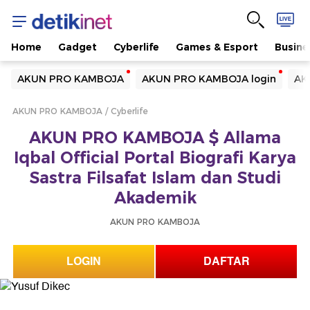
Home
Gadget
Cyberlife
Games & Esport
Busine
Yang sedang ramai dicari
AKUN PRO KAMBOJA
AKUN PRO KAMBOJA login
AK
Loading...
AKUN PRO KAMBOJA
Cyberlife
Terakhir yang dicari
AKUN PRO KAMBOJA $ Allama
Loading...
Iqbal Official Portal Biografi Karya
Sastra Filsafat Islam dan Studi
Akademik
AKUN PRO KAMBOJA
LOGIN
DAFTAR