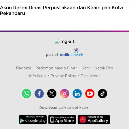
Akun Resmi Dinas Perpustakaan dan Kearsipan Kota
Pekanbaru
part of
Redaksi
Pedoman Media Siber
Karir
Kotak Pos
Info Iklan
Privacy Policy
Disclaimer
Download aplikasi detikcom