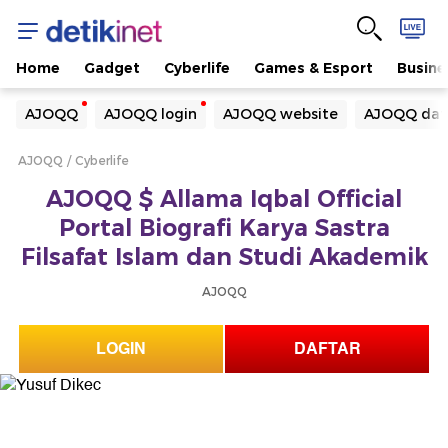
Home
Gadget
Cyberlife
Games & Esport
Busine
Yang sedang ramai dicari
AJOQQ
AJOQQ login
AJOQQ website
AJOQQ daf
Loading...
AJOQQ
Cyberlife
Terakhir yang dicari
AJOQQ $ Allama Iqbal Official
Loading...
Portal Biografi Karya Sastra
Filsafat Islam dan Studi Akademik
AJOQQ
LOGIN
DAFTAR