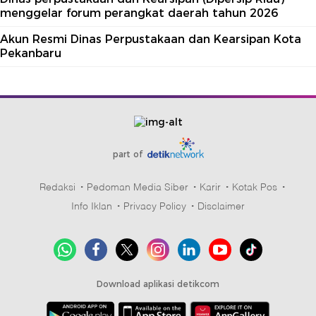
menggelar forum perangkat daerah tahun 2026
Akun Resmi Dinas Perpustakaan dan Kearsipan Kota
Pekanbaru
part of
Redaksi
Pedoman Media Siber
Karir
Kotak Pos
Info Iklan
Privacy Policy
Disclaimer
Download aplikasi detikcom