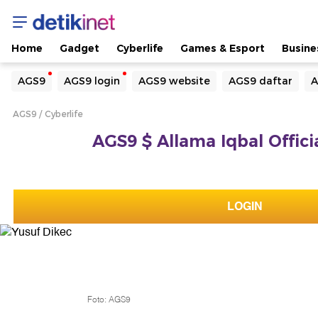
Home
Gadget
Cyberlife
Games & Esport
Busine
Yang sedang ramai dicari
AGS9
AGS9 login
AGS9 website
AGS9 daftar
A
Loading...
AGS9
Cyberlife
Terakhir yang dicari
AGS9 $ Allama Iqbal Offici
Loading...
LOGIN
Foto: AGS9