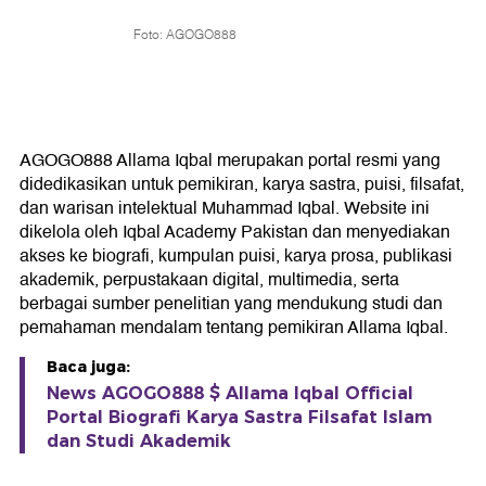
Foto: AGOGO888
AGOGO888 Allama Iqbal merupakan portal resmi yang
didedikasikan untuk pemikiran, karya sastra, puisi, filsafat,
dan warisan intelektual Muhammad Iqbal. Website ini
dikelola oleh Iqbal Academy Pakistan dan menyediakan
akses ke biografi, kumpulan puisi, karya prosa, publikasi
akademik, perpustakaan digital, multimedia, serta
berbagai sumber penelitian yang mendukung studi dan
pemahaman mendalam tentang pemikiran Allama Iqbal.
Baca juga:
News AGOGO888 $ Allama Iqbal Official
Portal Biografi Karya Sastra Filsafat Islam
dan Studi Akademik