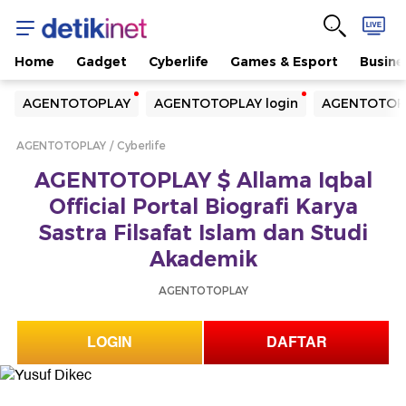
Home
Gadget
Cyberlife
Games & Esport
Busine
Yang sedang ramai dicari
AGENTOTOPLAY
AGENTOTOPLAY login
AGENTOTOPL
Loading...
AGENTOTOPLAY
Cyberlife
Terakhir yang dicari
AGENTOTOPLAY $ Allama Iqbal
Loading...
Official Portal Biografi Karya
Sastra Filsafat Islam dan Studi
Akademik
AGENTOTOPLAY
LOGIN
DAFTAR