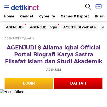
Home
Gadget
Cyberlife
Games & Esport
Busine
Yang sedang ramai dicari
AGENJUDI
AGENJUDI login
AGENJUDI website
AG
Loading...
AGENJUDI
Cyberlife
Terakhir yang dicari
AGENJUDI $ Allama Iqbal Official
Loading...
Portal Biografi Karya Sastra
Filsafat Islam dan Studi Akademik
AGENJUDI
LOGIN
DAFTAR