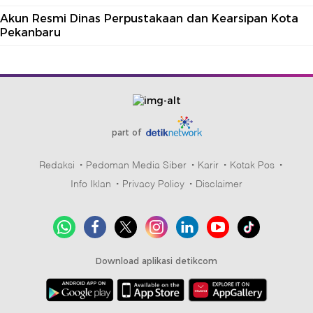
Akun Resmi Dinas Perpustakaan dan Kearsipan Kota
Pekanbaru
part of
Redaksi
Pedoman Media Siber
Karir
Kotak Pos
Info Iklan
Privacy Policy
Disclaimer
Download aplikasi detikcom