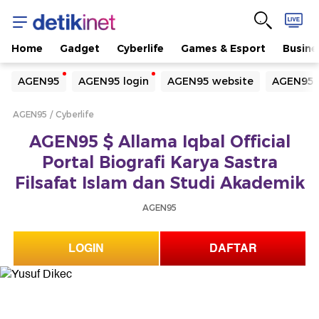
Home
Gadget
Cyberlife
Games & Esport
Busine
Yang sedang ramai dicari
AGEN95
AGEN95 login
AGEN95 website
AGEN95 
Loading...
AGEN95
Cyberlife
Terakhir yang dicari
AGEN95 $ Allama Iqbal Official
Loading...
Portal Biografi Karya Sastra
Filsafat Islam dan Studi Akademik
AGEN95
LOGIN
DAFTAR