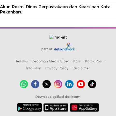
Akun Resmi Dinas Perpustakaan dan Kearsipan Kota
Pekanbaru
part of
Redaksi
Pedoman Media Siber
Karir
Kotak Pos
Info Iklan
Privacy Policy
Disclaimer
Download aplikasi detikcom