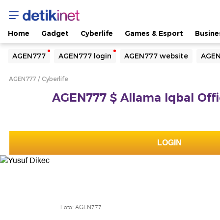
Home
Gadget
Cyberlife
Games & Esport
Busine
Yang sedang ramai dicari
AGEN777
AGEN777 login
AGEN777 website
AGEN
Loading...
AGEN777
Cyberlife
Terakhir yang dicari
AGEN777 $ Allama Iqbal Offic
Loading...
LOGIN
Foto: AGEN777