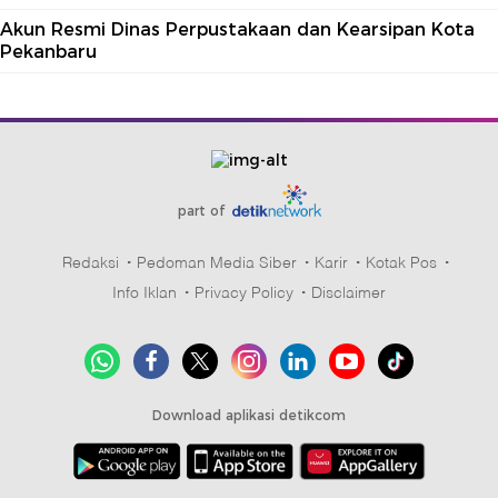
Akun Resmi Dinas Perpustakaan dan Kearsipan Kota
Pekanbaru
part of
Redaksi
Pedoman Media Siber
Karir
Kotak Pos
Info Iklan
Privacy Policy
Disclaimer
Download aplikasi detikcom