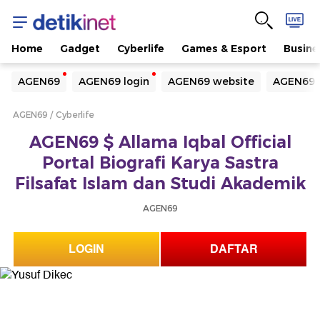
Home
Gadget
Cyberlife
Games & Esport
Busine
Yang sedang ramai dicari
AGEN69
AGEN69 login
AGEN69 website
AGEN69 
Loading...
AGEN69
Cyberlife
Terakhir yang dicari
AGEN69 $ Allama Iqbal Official
Loading...
Portal Biografi Karya Sastra
Filsafat Islam dan Studi Akademik
AGEN69
LOGIN
DAFTAR