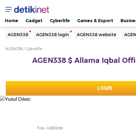
Home
Gadget
Cyberlife
Games & Esport
Busine
Yang sedang ramai dicari
AGEN338
AGEN338 login
AGEN338 website
AGEN
Loading...
AGEN338
Cyberlife
Terakhir yang dicari
AGEN338 $ Allama Iqbal Offic
Loading...
LOGIN
Foto: AGEN338