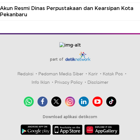
Akun Resmi Dinas Perpustakaan dan Kearsipan Kota
Pekanbaru
part of
Redaksi
Pedoman Media Siber
Karir
Kotak Pos
Info Iklan
Privacy Policy
Disclaimer
Download aplikasi detikcom