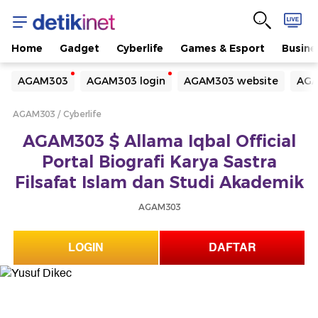
Home
Gadget
Cyberlife
Games & Esport
Busine
Yang sedang ramai dicari
AGAM303
AGAM303 login
AGAM303 website
AGA
Loading...
AGAM303
Cyberlife
Terakhir yang dicari
AGAM303 $ Allama Iqbal Official
Loading...
Portal Biografi Karya Sastra
Filsafat Islam dan Studi Akademik
AGAM303
LOGIN
DAFTAR