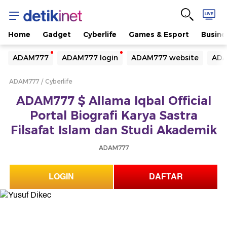
Home
Gadget
Cyberlife
Games & Esport
Busine
Yang sedang ramai dicari
ADAM777
ADAM777 login
ADAM777 website
ADA
Loading...
ADAM777
Cyberlife
Terakhir yang dicari
ADAM777 $ Allama Iqbal Official
Loading...
Portal Biografi Karya Sastra
Filsafat Islam dan Studi Akademik
ADAM777
LOGIN
DAFTAR