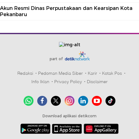
Akun Resmi Dinas Perpustakaan dan Kearsipan Kota
Pekanbaru
part of
Redaksi
Pedoman Media Siber
Karir
Kotak Pos
Info Iklan
Privacy Policy
Disclaimer
Download aplikasi detikcom