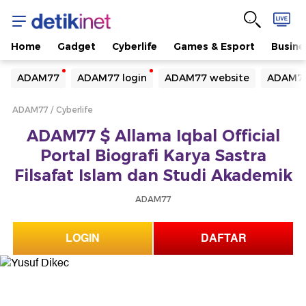
Home
Gadget
Cyberlife
Games & Esport
Busine
Yang sedang ramai dicari
ADAM77
ADAM77 login
ADAM77 website
ADAM77
Loading...
ADAM77
Cyberlife
Terakhir yang dicari
ADAM77 $ Allama Iqbal Official
Loading...
Portal Biografi Karya Sastra
Filsafat Islam dan Studi Akademik
ADAM77
LOGIN
DAFTAR