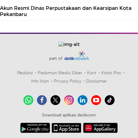
Akun Resmi Dinas Perpustakaan dan Kearsipan Kota
Pekanbaru
part of
Redaksi
Pedoman Media Siber
Karir
Kotak Pos
Info Iklan
Privacy Policy
Disclaimer
Download aplikasi detikcom