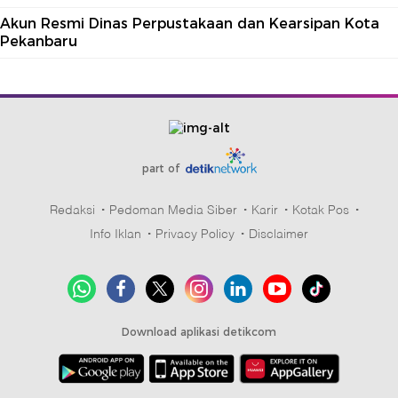
Akun Resmi Dinas Perpustakaan dan Kearsipan Kota
Pekanbaru
part of
Redaksi
Pedoman Media Siber
Karir
Kotak Pos
Info Iklan
Privacy Policy
Disclaimer
Download aplikasi detikcom