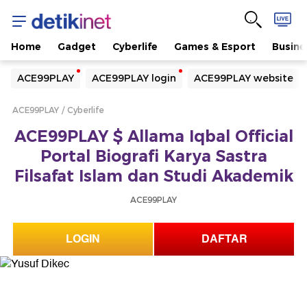
Home
Gadget
Cyberlife
Games & Esport
Busine
Yang sedang ramai dicari
ACE99PLAY
ACE99PLAY login
ACE99PLAY website
Loading...
ACE99PLAY
Cyberlife
Terakhir yang dicari
ACE99PLAY $ Allama Iqbal Official
Loading...
Portal Biografi Karya Sastra
Filsafat Islam dan Studi Akademik
ACE99PLAY
LOGIN
DAFTAR