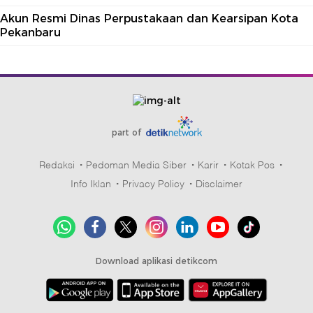
Akun Resmi Dinas Perpustakaan dan Kearsipan Kota
Pekanbaru
part of
Redaksi
Pedoman Media Siber
Karir
Kotak Pos
Info Iklan
Privacy Policy
Disclaimer
Download aplikasi detikcom