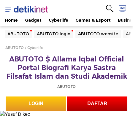
Home
Gadget
Cyberlife
Games & Esport
Busine
Yang sedang ramai dicari
ABUTOTO
ABUTOTO login
ABUTOTO website
AB
Loading...
ABUTOTO
Cyberlife
Terakhir yang dicari
ABUTOTO $ Allama Iqbal Official
Loading...
Portal Biografi Karya Sastra
Filsafat Islam dan Studi Akademik
ABUTOTO
LOGIN
DAFTAR