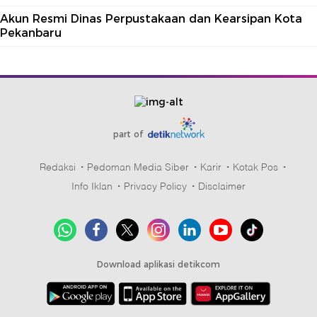
Akun Resmi Dinas Perpustakaan dan Kearsipan Kota
Pekanbaru
part of
Redaksi
Pedoman Media Siber
Karir
Kotak Pos
Info Iklan
Privacy Policy
Disclaimer
Download aplikasi detikcom