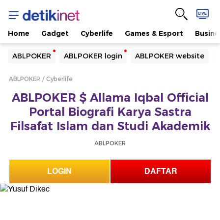
Home
Gadget
Cyberlife
Games & Esport
Busine
Yang sedang ramai dicari
ABLPOKER
ABLPOKER login
ABLPOKER website
Loading...
ABLPOKER
Cyberlife
Terakhir yang dicari
ABLPOKER $ Allama Iqbal Official
Loading...
Portal Biografi Karya Sastra
Filsafat Islam dan Studi Akademik
ABLPOKER
LOGIN
DAFTAR