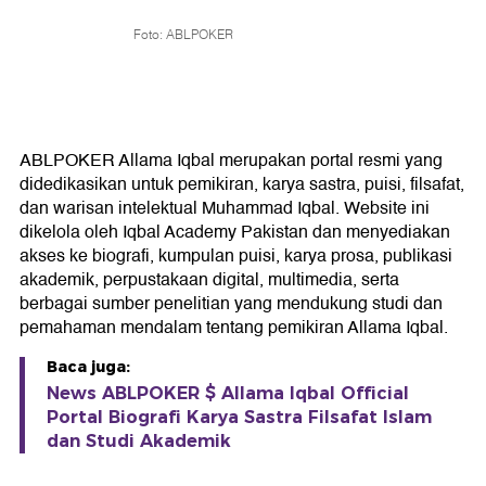
Foto: ABLPOKER
ABLPOKER Allama Iqbal merupakan portal resmi yang
didedikasikan untuk pemikiran, karya sastra, puisi, filsafat,
dan warisan intelektual Muhammad Iqbal. Website ini
dikelola oleh Iqbal Academy Pakistan dan menyediakan
akses ke biografi, kumpulan puisi, karya prosa, publikasi
akademik, perpustakaan digital, multimedia, serta
berbagai sumber penelitian yang mendukung studi dan
pemahaman mendalam tentang pemikiran Allama Iqbal.
Baca juga:
News ABLPOKER $ Allama Iqbal Official
Portal Biografi Karya Sastra Filsafat Islam
dan Studi Akademik