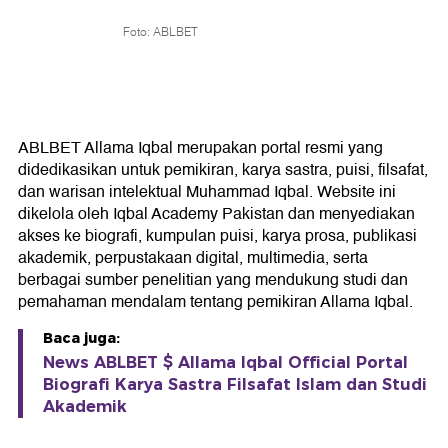
Foto: ABLBET
ABLBET Allama Iqbal merupakan portal resmi yang
didedikasikan untuk pemikiran, karya sastra, puisi, filsafat,
dan warisan intelektual Muhammad Iqbal. Website ini
dikelola oleh Iqbal Academy Pakistan dan menyediakan
akses ke biografi, kumpulan puisi, karya prosa, publikasi
akademik, perpustakaan digital, multimedia, serta
berbagai sumber penelitian yang mendukung studi dan
pemahaman mendalam tentang pemikiran Allama Iqbal.
Baca juga:
News ABLBET $ Allama Iqbal Official Portal
Biografi Karya Sastra Filsafat Islam dan Studi
Akademik