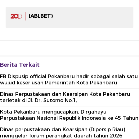
(ABLBET)
Berita Terkait
FB Dispusip official Pekanbaru hadir sebagai salah satu
wujud keseriusan Pemerintah Kota Pekanbaru
Dinas Perpustakaan dan Kearsipan Kota Pekanbaru
terletak di Jl. Dr. Sutomo No.1,
Kota Pekanbaru mengucapkan. Dirgahayu
Perpustakaan Nasional Republik Indonesia ke 45 Tahun
Dinas perpustakaan dan Kearsipan (Dipersip Riau)
menggelar forum perangkat daerah tahun 2026