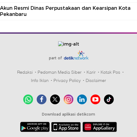
Akun Resmi Dinas Perpustakaan dan Kearsipan Kota
Pekanbaru
part of
Redaksi
Pedoman Media Siber
Karir
Kotak Pos
Info Iklan
Privacy Policy
Disclaimer
Download aplikasi detikcom