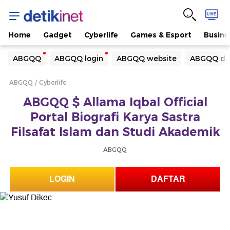
Home
Gadget
Cyberlife
Games & Esport
Busine
Yang sedang ramai dicari
ABGQQ
ABGQQ login
ABGQQ website
ABGQQ da
Loading...
ABGQQ
Cyberlife
Terakhir yang dicari
ABGQQ $ Allama Iqbal Official
Loading...
Portal Biografi Karya Sastra
Filsafat Islam dan Studi Akademik
ABGQQ
LOGIN
DAFTAR