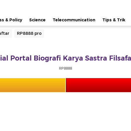
ss & Policy
Science
Telecommunication
Tips & Trik
ftar
RP8888 pro
ial Portal Biografi Karya Sastra Filsa
RP8888