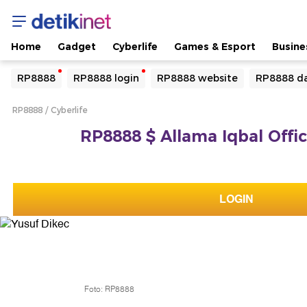
Home
Gadget
Cyberlife
Games & Esport
Busine
Yang sedang ramai dicari
RP8888
RP8888 login
RP8888 website
RP8888 da
Loading...
RP8888
Cyberlife
Terakhir yang dicari
RP8888 $ Allama Iqbal Offic
Loading...
LOGIN
Foto: RP8888