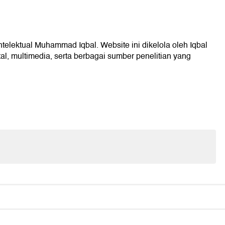
ntelektual Muhammad Iqbal. Website ini dikelola oleh Iqbal
l, multimedia, serta berbagai sumber penelitian yang