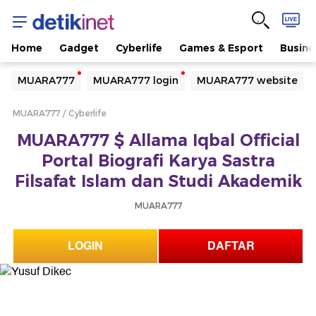
Home
Gadget
Cyberlife
Games & Esport
Busine
Yang sedang ramai dicari
MUARA777
MUARA777 login
MUARA777 website
Loading...
MUARA777
Cyberlife
Terakhir yang dicari
MUARA777 $ Allama Iqbal Official
Loading...
Portal Biografi Karya Sastra
Filsafat Islam dan Studi Akademik
MUARA777
LOGIN
DAFTAR