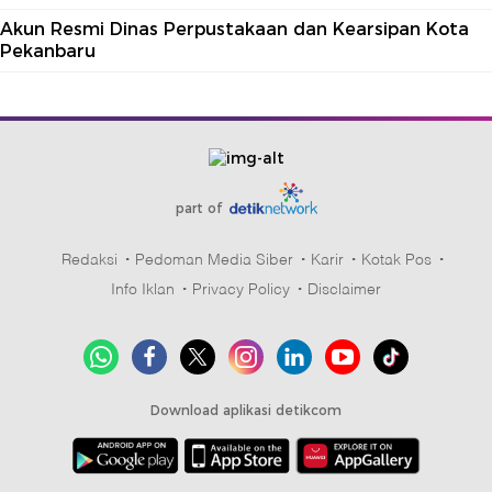
Akun Resmi Dinas Perpustakaan dan Kearsipan Kota
Pekanbaru
part of
Redaksi
Pedoman Media Siber
Karir
Kotak Pos
Info Iklan
Privacy Policy
Disclaimer
Download aplikasi detikcom