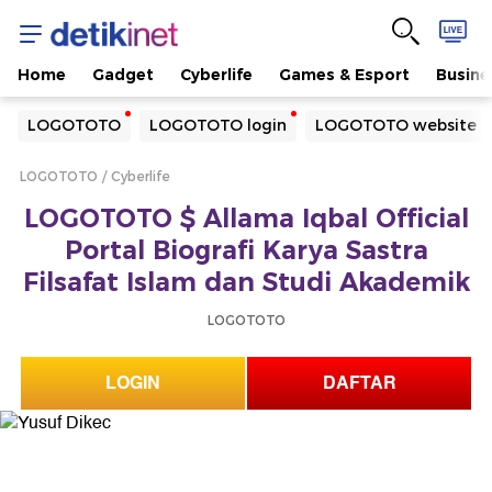
Home
Gadget
Cyberlife
Games & Esport
Busine
Yang sedang ramai dicari
LOGOTOTO
LOGOTOTO login
LOGOTOTO website
Loading...
LOGOTOTO
Cyberlife
Terakhir yang dicari
LOGOTOTO $ Allama Iqbal Official
Loading...
Portal Biografi Karya Sastra
Filsafat Islam dan Studi Akademik
LOGOTOTO
LOGIN
DAFTAR