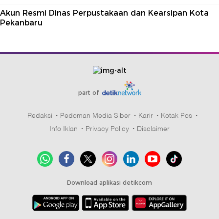
Akun Resmi Dinas Perpustakaan dan Kearsipan Kota
Pekanbaru
part of
Redaksi
Pedoman Media Siber
Karir
Kotak Pos
Info Iklan
Privacy Policy
Disclaimer
Download aplikasi detikcom