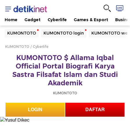
Home
Gadget
Cyberlife
Games & Esport
Busine
Yang sedang ramai dicari
KUMONTOTO
KUMONTOTO login
KUMONTOTO webs
Loading...
KUMONTOTO
Cyberlife
Terakhir yang dicari
KUMONTOTO $ Allama Iqbal
Loading...
Official Portal Biografi Karya
Sastra Filsafat Islam dan Studi
Akademik
KUMONTOTO
LOGIN
DAFTAR