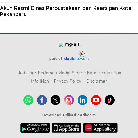
Akun Resmi Dinas Perpustakaan dan Kearsipan Kota
Pekanbaru
part of
Redaksi
Pedoman Media Siber
Karir
Kotak Pos
Info Iklan
Privacy Policy
Disclaimer
Download aplikasi detikcom