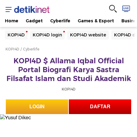
Home
Gadget
Cyberlife
Games & Esport
Busine
Yang sedang ramai dicari
KOPI4D
KOPI4D login
KOPI4D website
KOPI4D da
Loading...
KOPI4D
Cyberlife
Terakhir yang dicari
KOPI4D $ Allama Iqbal Official
Loading...
Portal Biografi Karya Sastra
Filsafat Islam dan Studi Akademik
KOPI4D
LOGIN
DAFTAR