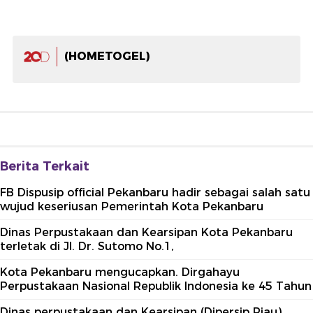
(HOMETOGEL)
Berita Terkait
FB Dispusip official Pekanbaru hadir sebagai salah satu
wujud keseriusan Pemerintah Kota Pekanbaru
Dinas Perpustakaan dan Kearsipan Kota Pekanbaru
terletak di Jl. Dr. Sutomo No.1,
Kota Pekanbaru mengucapkan. Dirgahayu
Perpustakaan Nasional Republik Indonesia ke 45 Tahun
Dinas perpustakaan dan Kearsipan (Dipersip Riau)