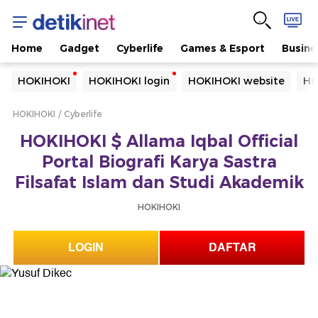
Home
Gadget
Cyberlife
Games & Esport
Busine
Yang sedang ramai dicari
HOKIHOKI
HOKIHOKI login
HOKIHOKI website
HO
Loading...
HOKIHOKI
Cyberlife
Terakhir yang dicari
HOKIHOKI $ Allama Iqbal Official
Loading...
Portal Biografi Karya Sastra
Filsafat Islam dan Studi Akademik
HOKIHOKI
LOGIN
DAFTAR