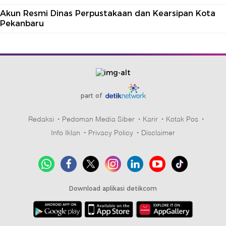
Akun Resmi Dinas Perpustakaan dan Kearsipan Kota
Pekanbaru
part of
Redaksi
Pedoman Media Siber
Karir
Kotak Pos
Info Iklan
Privacy Policy
Disclaimer
Download aplikasi detikcom