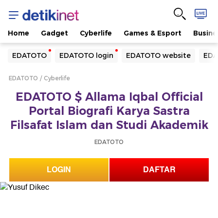
Home
Gadget
Cyberlife
Games & Esport
Busine
Yang sedang ramai dicari
EDATOTO
EDATOTO login
EDATOTO website
EDA
Loading...
EDATOTO
Cyberlife
Terakhir yang dicari
EDATOTO $ Allama Iqbal Official
Loading...
Portal Biografi Karya Sastra
Filsafat Islam dan Studi Akademik
EDATOTO
LOGIN
DAFTAR