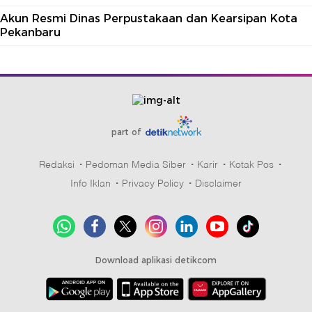
Akun Resmi Dinas Perpustakaan dan Kearsipan Kota
Pekanbaru
part of
Redaksi
Pedoman Media Siber
Karir
Kotak Pos
Info Iklan
Privacy Policy
Disclaimer
Download aplikasi detikcom