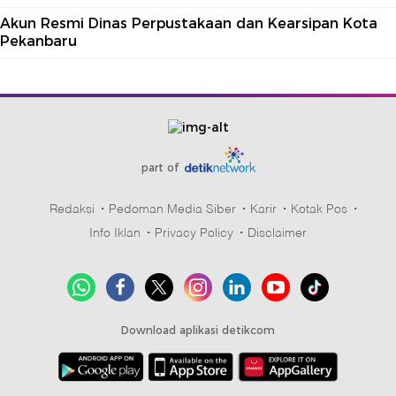
Akun Resmi Dinas Perpustakaan dan Kearsipan Kota
Pekanbaru
part of
Redaksi
Pedoman Media Siber
Karir
Kotak Pos
Info Iklan
Privacy Policy
Disclaimer
Download aplikasi detikcom