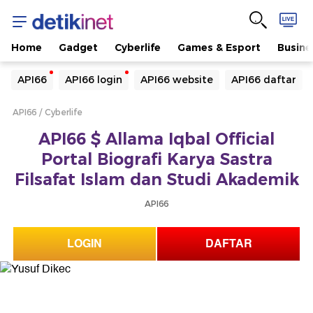
Home
Gadget
Cyberlife
Games & Esport
Busine
Yang sedang ramai dicari
API66
API66 login
API66 website
API66 daftar
Loading...
API66
Cyberlife
Terakhir yang dicari
API66 $ Allama Iqbal Official
Loading...
Portal Biografi Karya Sastra
Filsafat Islam dan Studi Akademik
API66
LOGIN
DAFTAR