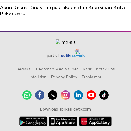
Akun Resmi Dinas Perpustakaan dan Kearsipan Kota
Pekanbaru
part of
Redaksi
Pedoman Media Siber
Karir
Kotak Pos
Info Iklan
Privacy Policy
Disclaimer
Download aplikasi detikcom