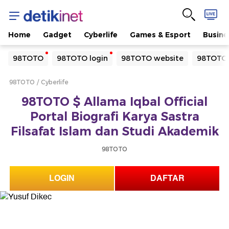
Home
Gadget
Cyberlife
Games & Esport
Busine
Yang sedang ramai dicari
98TOTO
98TOTO login
98TOTO website
98TOTO 
Loading...
98TOTO
Cyberlife
Terakhir yang dicari
98TOTO $ Allama Iqbal Official
Loading...
Portal Biografi Karya Sastra
Filsafat Islam dan Studi Akademik
98TOTO
LOGIN
DAFTAR