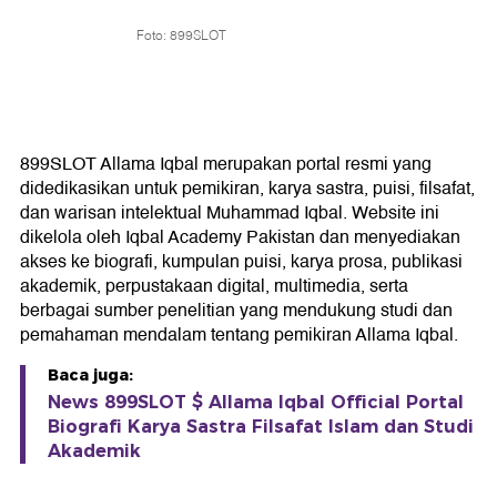
Foto: 899SLOT
899SLOT Allama Iqbal merupakan portal resmi yang
didedikasikan untuk pemikiran, karya sastra, puisi, filsafat,
dan warisan intelektual Muhammad Iqbal. Website ini
dikelola oleh Iqbal Academy Pakistan dan menyediakan
akses ke biografi, kumpulan puisi, karya prosa, publikasi
akademik, perpustakaan digital, multimedia, serta
berbagai sumber penelitian yang mendukung studi dan
pemahaman mendalam tentang pemikiran Allama Iqbal.
Baca juga:
News 899SLOT $ Allama Iqbal Official Portal
Biografi Karya Sastra Filsafat Islam dan Studi
Akademik