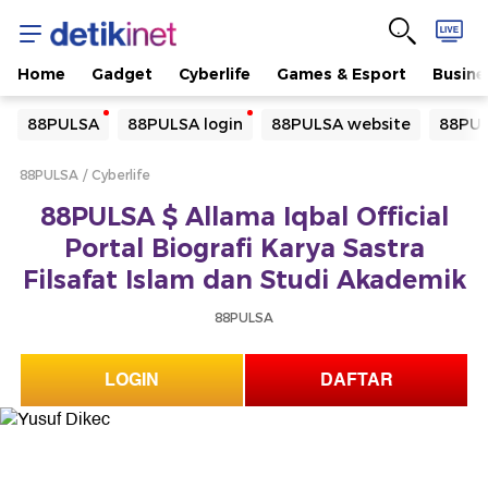
Home
Gadget
Cyberlife
Games & Esport
Busine
Yang sedang ramai dicari
88PULSA
88PULSA login
88PULSA website
88PUL
Loading...
88PULSA
Cyberlife
Terakhir yang dicari
88PULSA $ Allama Iqbal Official
Loading...
Portal Biografi Karya Sastra
Filsafat Islam dan Studi Akademik
88PULSA
LOGIN
DAFTAR