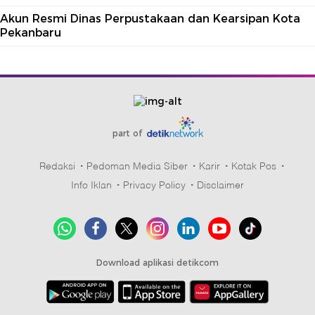
Akun Resmi Dinas Perpustakaan dan Kearsipan Kota
Pekanbaru
part of
Redaksi
Pedoman Media Siber
Karir
Kotak Pos
Info Iklan
Privacy Policy
Disclaimer
Download aplikasi detikcom