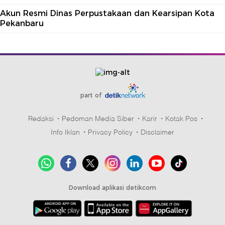
Akun Resmi Dinas Perpustakaan dan Kearsipan Kota
Pekanbaru
part of
Redaksi
Pedoman Media Siber
Karir
Kotak Pos
Info Iklan
Privacy Policy
Disclaimer
Download aplikasi detikcom