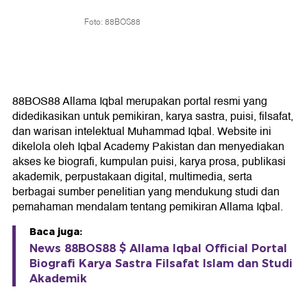
Foto: 88BOS88
88BOS88 Allama Iqbal merupakan portal resmi yang
didedikasikan untuk pemikiran, karya sastra, puisi, filsafat,
dan warisan intelektual Muhammad Iqbal. Website ini
dikelola oleh Iqbal Academy Pakistan dan menyediakan
akses ke biografi, kumpulan puisi, karya prosa, publikasi
akademik, perpustakaan digital, multimedia, serta
berbagai sumber penelitian yang mendukung studi dan
pemahaman mendalam tentang pemikiran Allama Iqbal.
Baca juga:
News 88BOS88 $ Allama Iqbal Official Portal
Biografi Karya Sastra Filsafat Islam dan Studi
Akademik