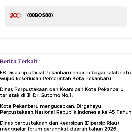
(88BOS88)
Berita Terkait
FB Dispusip official Pekanbaru hadir sebagai salah satu
wujud keseriusan Pemerintah Kota Pekanbaru
Dinas Perpustakaan dan Kearsipan Kota Pekanbaru
terletak di Jl. Dr. Sutomo No.1,
Kota Pekanbaru mengucapkan. Dirgahayu
Perpustakaan Nasional Republik Indonesia ke 45 Tahun
Dinas perpustakaan dan Kearsipan (Dipersip Riau)
menggelar forum perangkat daerah tahun 2026