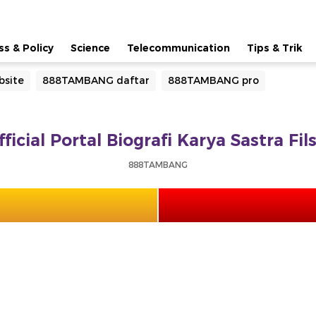
ss & Policy
Science
Telecommunication
Tips & Trik
site
888TAMBANG daftar
888TAMBANG pro
cial Portal Biografi Karya Sastra Fi
888TAMBANG