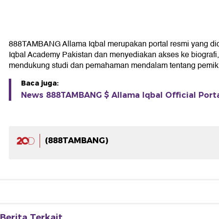
888TAMBANG Allama Iqbal merupakan portal resmi yang didedik
Iqbal Academy Pakistan dan menyediakan akses ke biografi, k
mendukung studi dan pemahaman mendalam tentang pemikir
Baca juga:
News 888TAMBANG $ Allama Iqbal Official Portal
(888TAMBANG)
Berita Terkait