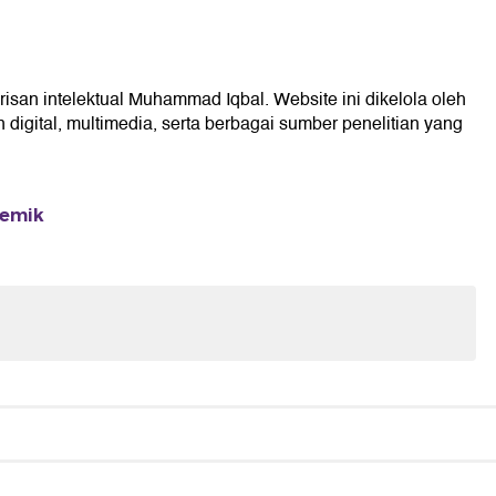
risan intelektual Muhammad Iqbal. Website ini dikelola oleh
digital, multimedia, serta berbagai sumber penelitian yang
demik