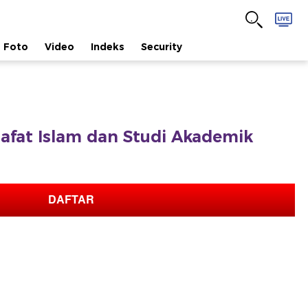
Foto
Video
Indeks
Security
lsafat Islam dan Studi Akademik
DAFTAR