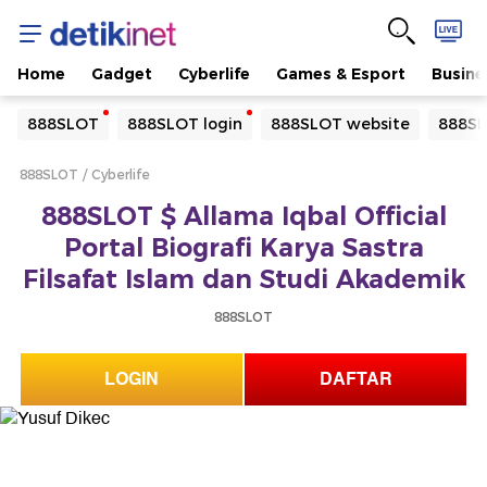
Home
Gadget
Cyberlife
Games & Esport
Busine
Yang sedang ramai dicari
888SLOT
888SLOT login
888SLOT website
888SL
Loading...
888SLOT
Cyberlife
Terakhir yang dicari
888SLOT $ Allama Iqbal Official
Loading...
Portal Biografi Karya Sastra
Filsafat Islam dan Studi Akademik
888SLOT
LOGIN
DAFTAR