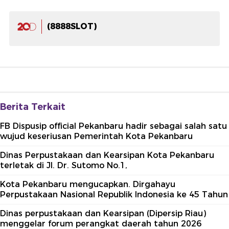
(8888SLOT)
Berita Terkait
FB Dispusip official Pekanbaru hadir sebagai salah satu
wujud keseriusan Pemerintah Kota Pekanbaru
Dinas Perpustakaan dan Kearsipan Kota Pekanbaru
terletak di Jl. Dr. Sutomo No.1,
Kota Pekanbaru mengucapkan. Dirgahayu
Perpustakaan Nasional Republik Indonesia ke 45 Tahun
Dinas perpustakaan dan Kearsipan (Dipersip Riau)
menggelar forum perangkat daerah tahun 2026