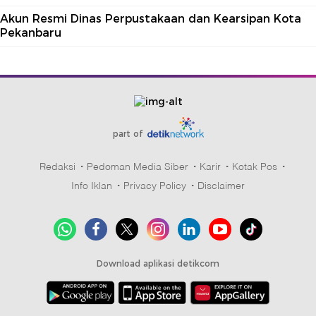
Akun Resmi Dinas Perpustakaan dan Kearsipan Kota
Pekanbaru
part of
Redaksi
Pedoman Media Siber
Karir
Kotak Pos
Info Iklan
Privacy Policy
Disclaimer
Download aplikasi detikcom