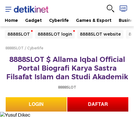
Home
Gadget
Cyberlife
Games & Esport
Busine
Yang sedang ramai dicari
8888SLOT
8888SLOT login
8888SLOT website
88
Loading...
8888SLOT
Cyberlife
Terakhir yang dicari
8888SLOT $ Allama Iqbal Official
Loading...
Portal Biografi Karya Sastra
Filsafat Islam dan Studi Akademik
8888SLOT
LOGIN
DAFTAR