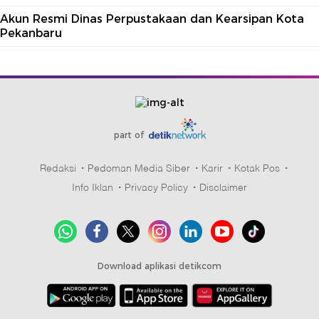
Akun Resmi Dinas Perpustakaan dan Kearsipan Kota
Pekanbaru
part of
Redaksi
Pedoman Media Siber
Karir
Kotak Pos
Info Iklan
Privacy Policy
Disclaimer
Download aplikasi detikcom