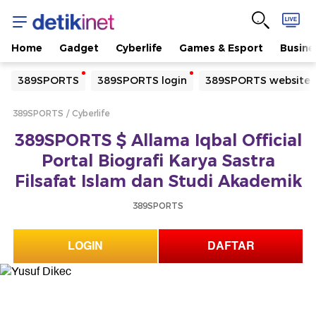
Home
Gadget
Cyberlife
Games & Esport
Busine
Yang sedang ramai dicari
389SPORTS
389SPORTS login
389SPORTS website
Loading...
389SPORTS
Cyberlife
Terakhir yang dicari
389SPORTS $ Allama Iqbal Official
Loading...
Portal Biografi Karya Sastra
Filsafat Islam dan Studi Akademik
389SPORTS
LOGIN
DAFTAR