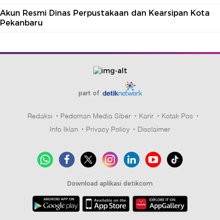
Akun Resmi Dinas Perpustakaan dan Kearsipan Kota
Pekanbaru
part of
Redaksi
Pedoman Media Siber
Karir
Kotak Pos
Info Iklan
Privacy Policy
Disclaimer
Download aplikasi detikcom