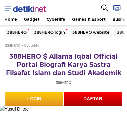
Home
Gadget
Cyberlife
Games & Esport
Busine
Yang sedang ramai dicari
388HERO
388HERO login
388HERO website
388H
Loading...
388HERO
Cyberlife
Terakhir yang dicari
388HERO $ Allama Iqbal Official
Loading...
Portal Biografi Karya Sastra
Filsafat Islam dan Studi Akademik
388HERO
LOGIN
DAFTAR