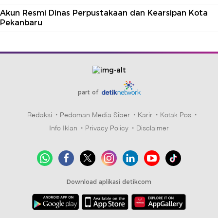
Akun Resmi Dinas Perpustakaan dan Kearsipan Kota
Pekanbaru
part of
Redaksi
Pedoman Media Siber
Karir
Kotak Pos
Info Iklan
Privacy Policy
Disclaimer
Download aplikasi detikcom