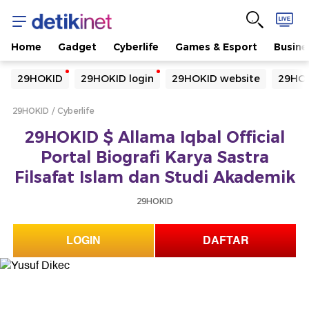
Home
Gadget
Cyberlife
Games & Esport
Busine
Yang sedang ramai dicari
29HOKID
29HOKID login
29HOKID website
29HOK
Loading...
29HOKID
Cyberlife
Terakhir yang dicari
29HOKID $ Allama Iqbal Official
Loading...
Portal Biografi Karya Sastra
Filsafat Islam dan Studi Akademik
29HOKID
LOGIN
DAFTAR