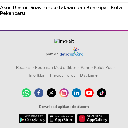
Akun Resmi Dinas Perpustakaan dan Kearsipan Kota
Pekanbaru
part of
Redaksi
Pedoman Media Siber
Karir
Kotak Pos
Info Iklan
Privacy Policy
Disclaimer
Download aplikasi detikcom