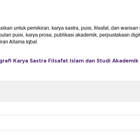
n untuk pemikiran, karya sastra, puisi, filsafat, dan warisan 
an puisi, karya prosa, publikasi akademik, perpustakaan digita
an Allama Iqbal.
grafi Karya Sastra Filsafat Islam dan Studi Akademik