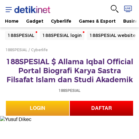
Home
Gadget
Cyberlife
Games & Esport
Busine
Yang sedang ramai dicari
188SPESIAL
188SPESIAL login
188SPESIAL website
Loading...
188SPESIAL
Cyberlife
Terakhir yang dicari
188SPESIAL $ Allama Iqbal Official
Loading...
Portal Biografi Karya Sastra
Filsafat Islam dan Studi Akademik
188SPESIAL
LOGIN
DAFTAR