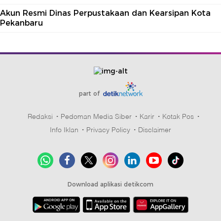
Akun Resmi Dinas Perpustakaan dan Kearsipan Kota
Pekanbaru
part of
Redaksi
Pedoman Media Siber
Karir
Kotak Pos
Info Iklan
Privacy Policy
Disclaimer
Download aplikasi detikcom