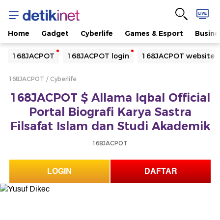
Home
Gadget
Cyberlife
Games & Esport
Busine
Yang sedang ramai dicari
168JACPOT
168JACPOT login
168JACPOT website
Loading...
168JACPOT
Cyberlife
Terakhir yang dicari
168JACPOT $ Allama Iqbal Official
Loading...
Portal Biografi Karya Sastra
Filsafat Islam dan Studi Akademik
168JACPOT
LOGIN
DAFTAR