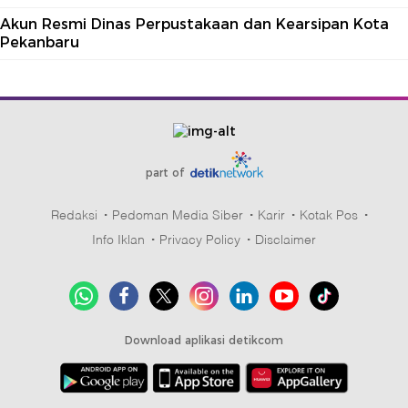
Akun Resmi Dinas Perpustakaan dan Kearsipan Kota
Pekanbaru
part of
Redaksi
Pedoman Media Siber
Karir
Kotak Pos
Info Iklan
Privacy Policy
Disclaimer
Download aplikasi detikcom