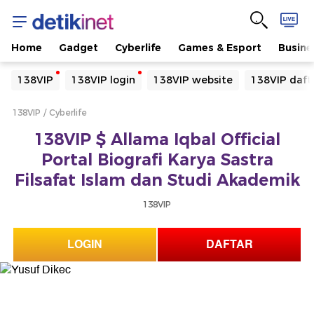
Home
Gadget
Cyberlife
Games & Esport
Busine
Yang sedang ramai dicari
138VIP
138VIP login
138VIP website
138VIP daft
Loading...
138VIP
Cyberlife
Terakhir yang dicari
138VIP $ Allama Iqbal Official
Loading...
Portal Biografi Karya Sastra
Filsafat Islam dan Studi Akademik
138VIP
LOGIN
DAFTAR