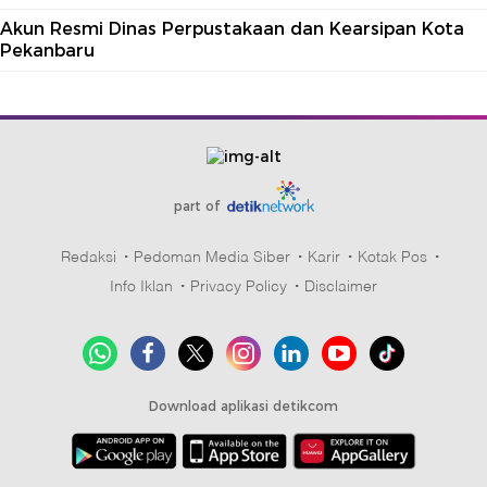
Akun Resmi Dinas Perpustakaan dan Kearsipan Kota
Pekanbaru
part of
Redaksi
Pedoman Media Siber
Karir
Kotak Pos
Info Iklan
Privacy Policy
Disclaimer
Download aplikasi detikcom